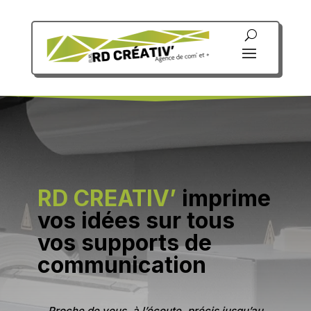
RD CREATIV’
imprime
vos idées sur tous
vos supports de
communication
Proche de vous, à l’écoute, précis jusqu’au