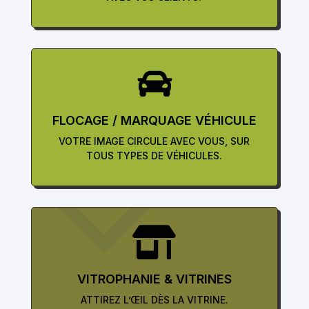

FLOCAGE / MARQUAGE VÉHICULE
VOTRE IMAGE CIRCULE AVEC VOUS, SUR
TOUS TYPES DE VÉHICULES.

VITROPHANIE & VITRINES
ATTIREZ L’ŒIL DÈS LA VITRINE.